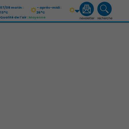
07/08 matin :
- après-midi :
13°C
26°C
Qualité de l'air :
Moyenne
newsletter
recherche
08/08 matin :
- après-midi :
14°C
27°C
Qualité de l'air :
Moyenne
Économie Commerce Emploi