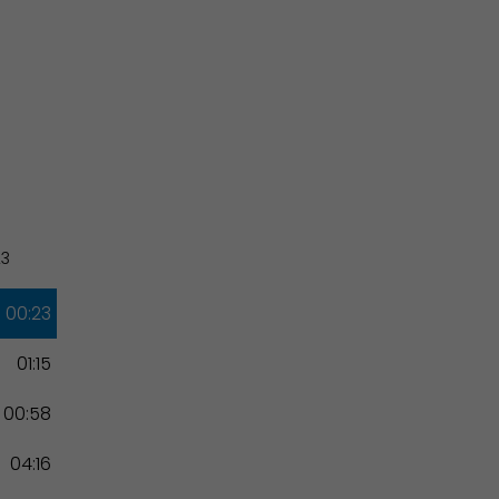
Associations et Sports
23
00:23
01:15
00:58
04:16