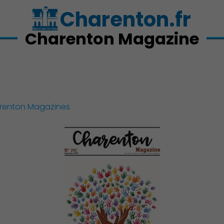
Charenton.fr
Charenton Magazine
arenton Magazines
Action Sociale Solidarité