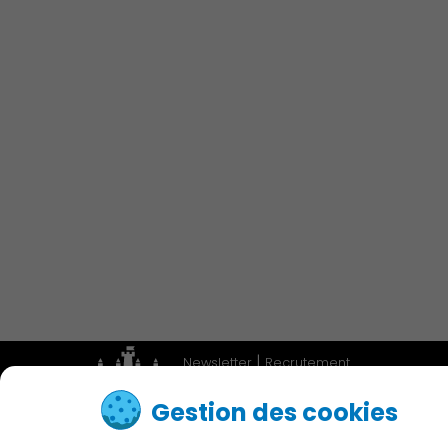
Économie Commerce
Emploi
Associations et Sports
Publication des actes
|
Newsletter
Recrutement
|
Adresses utiles
Accessibilité
Gestion des cookies
Contactez nous