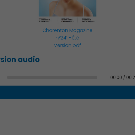
Famille
Charenton Magazine
n°241 - Été
Version pdf
Action Sociale Solidarité
sion audio
00:00 / 00:
Environnement cadre de
vie
Culture