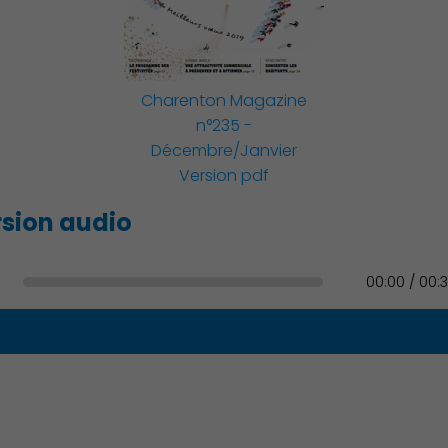
Famille
Charenton Magazine
n°235 -
Décembre/Janvier
Action Sociale Solidarité
Version pdf
sion audio
Environnement cadre de
00:00 / 00:
vie
Culture