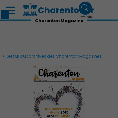
Charenton.fr
recherche
Charenton Magazine
< Retour aux archives des Charenton Magazines
Découvrir Charenton
Démocratie locale