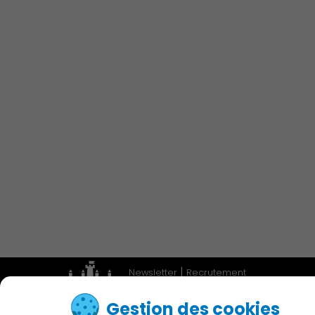
Économie Commerce
Emploi
Associations et Sports
Publication des actes
|
Newsletter
Recrutement
|
Adresses utiles
Accessibilité
Gestion des cookies