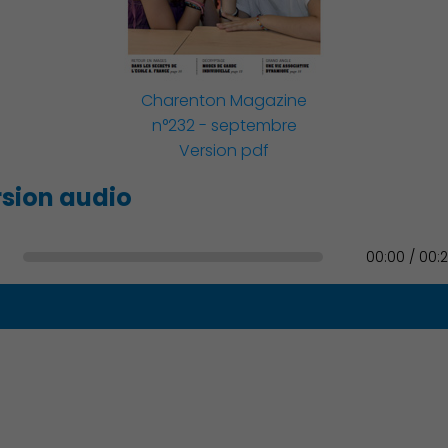
Famille
Charenton Magazine
n°232 - septembre
Version pdf
Action Sociale Solidarité
sion audio
00:00 / 00:
Environnement cadre de
vie
Culture