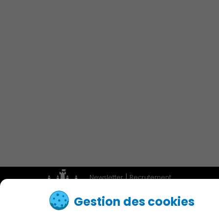
Économie Commerce
Emploi
Associations et Sports
Publication des actes
|
Newsletter
Recrutement
|
Adresses utiles
Accessibilité
Gestion des cookies
Contactez nous