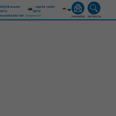
06/08 matin :
- après-midi :
16°C
25°C
Qualité de l'air :
Moyenne
newsletter
recherche
07/08 matin :
- après-midi :
13°C
26°C
Qualité de l'air :
Moyenne
Économie Commerce Emploi