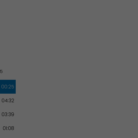
Associations et Sports
25
00:25
04:32
03:39
01:08