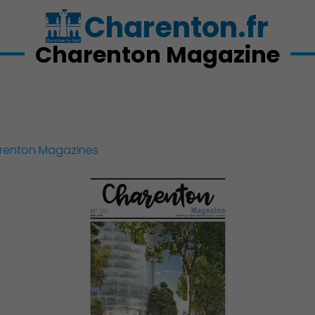
Charenton.fr
Charenton Magazine
arenton Magazines
Action Sociale Solidarité