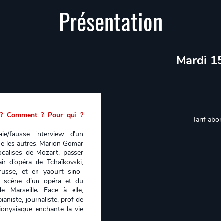
Présentation
Mardi 1
i ? Comment ? Pour qui ?
Tarif abo
ie/fausse interview d’un
me les autres. Marion Gomar
ocalises de Mozart, passer
r d’opéra de Tchaïkovski,
 russe, et en yaourt sino-
a scène d’un opéra et du
 Marseille. Face à elle,
ianiste, journaliste, prof de
ionysiaque enchante la vie