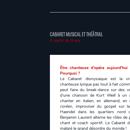
CABARET MUSICAL ET THÉÂTRAL
À partir de 9 ans
Être chanteuse d’opéra aujourd’hu
Pourquoi ?
Le Cabaret dionysiaque est la vra
chanteuse lyrique pas tout à fait com
peut faire du break-dance sur des v
d’une chanson de Kurt Weill à un ai
chanter en italien, en allemand, en
coréen, improviser du gospel sur l
Haendel dans les quartiers nord de
Benjamin Laurent alterne les rôles de p
chant et coach sportif. Le Cabaret d
malgré le grand désordre du monde !