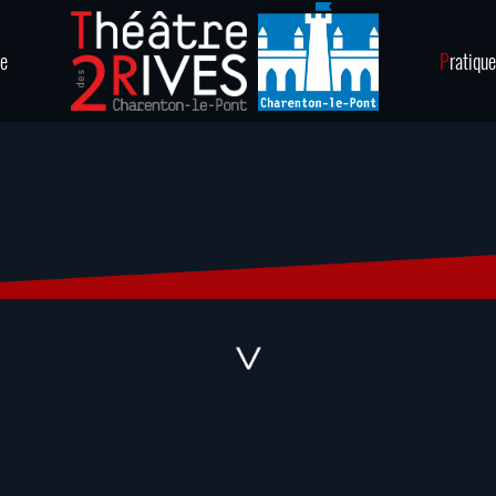
ie
P
ratique