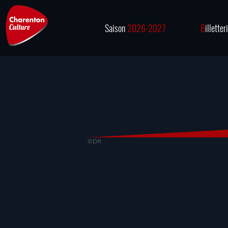
Saison
2026-2027
B
illetter
©DR