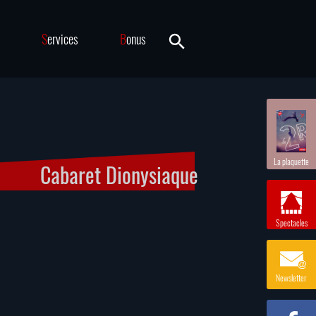
S
ervices
B
onus
La plaquette
Cabaret Dionysiaque
Spectacles
Newsletter