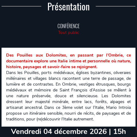
Présentation
CONFÉRENCE
Tout public
Des Pouilles aux Dolomites, en passant par l’Ombrie, ce
documentaire explore une Italie intime et personnelle où nature,
histoire, paysages et savoir-faire se rejoignent.
Dans les Pouilles, ports médiévaux, églises byzantines, oliveraies
millénaires et villages blancs racontent une terre de passage, de
lumière et de contrastes. En Ombrie, vestiges étrusques, bourgs
médiévaux et mémoire de Saint François d’Assise se mêlent à
une nature préservée, douce et silencieuse. Les Dolomites
dressent leur majesté minérale, entre lacs, forêts, alpages et
artisanat ancestral. Dans ce 3ème volet sur l’Italie, Mario Introïa
propose un itinéraire sensible, nourri de récits, de paysages et de
traditions, pour (re)découvrir l’Italie autrement.
Vendredi 04 décembre 2026 | 15h