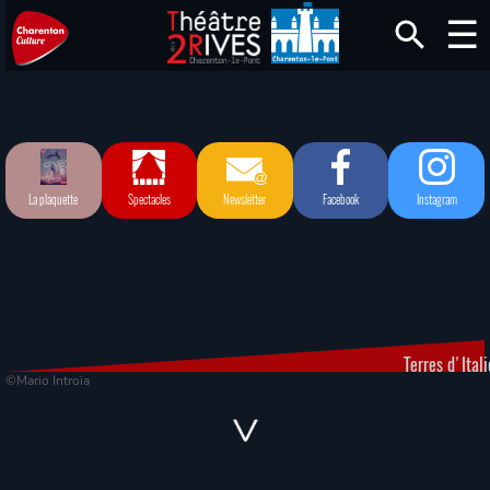
La plaquette
Spectacles
Newsletter
Facebook
Instagram
Terres d'Itali
©Mario Introïa