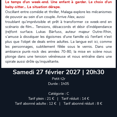
Le temps d’un week-end. Une enfant à garder. Le choix d’un
baby-sitter… La situation dérape.
Oscillant entre comédie et thriller, Malaga explore les mécanismes
de pouvoir au sein d’un couple. Arrive Alex, aussi
troublant qu’imprévisible et prêt à transformer ce week-end en
scénario de film… Tensions, désaccords et désir d’indépendance
(re)font surface. Lukas Bärfuss, auteur majeur Outre-Rhin,
s’amuse à disséquer les égoïsmes d'une famille où l'enfant n'est
plus que l'objet de deals entre adultes. La langue est ici, comme
les personnages, subtilement fêlée sous le vernis. Dans une
ambiance punk-rock des années 70-80, la mise en scène nous
plonge dans une tension vénéneuse et nous entraîne dans une
spirale aussi drôle qu’inquiétante.
Samedi 27 février 2027 | 20h30
Petit t2r
Durée : 1h05
Catégorie : C
Tarif plein : 21 € | Tarif réduit : 14 €
Tarif abonné adulte : 12 € | Tarif abonné réduit : 8 €