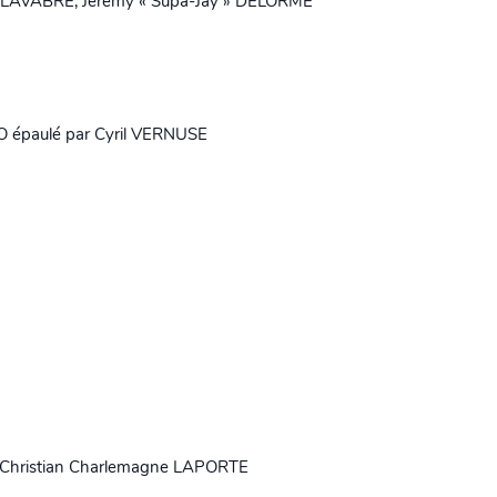
 LAVABRE, Jérémy « Supa-Jay » DELORME
 épaulé par Cyril VERNUSE
t Christian Charlemagne LAPORTE