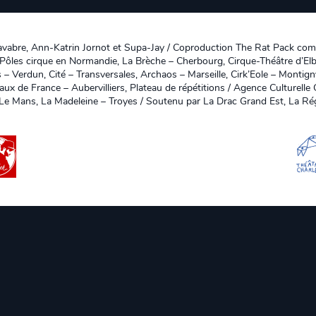
Lavabre, Ann-Katrin Jornot et Supa-Jay / Coproduction The Rat Pack com
2 Pôles cirque en Normandie, La Brèche – Cherbourg, Cirque-Théâtre d’El
 – Verdun, Cité – Transversales, Archaos – Marseille, Cirk’Eole – Montign
eaux de France – Aubervilliers, Plateau de répétitions / Agence Culturell
Le Mans, La Madeleine – Troyes / Soutenu par La Drac Grand Est, La Régi