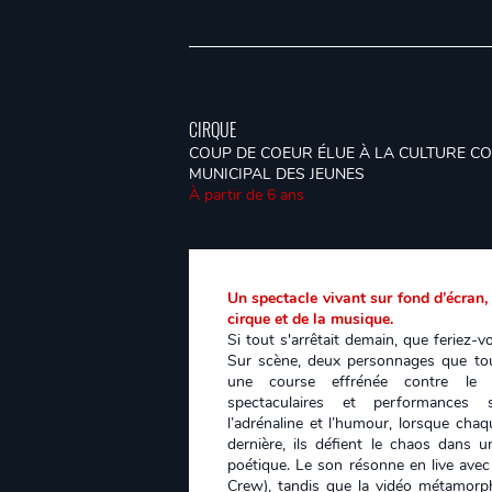
CIRQUE
COUP DE COEUR ÉLUE À LA CULTURE C
MUNICIPAL DES JEUNES
À partir de 6 ans
Un spectacle vivant sur fond d’écran,
cirque et de la musique.
Si tout s'arrêtait demain, que feriez-v
Sur scène, deux personnages que to
une course effrénée contre le t
spectaculaires et performances s
l’adrénaline et l’humour, lorsque chaq
dernière, ils défient le chaos dans u
poétique. Le son résonne en live avec
Crew), tandis que la vidéo métamorp