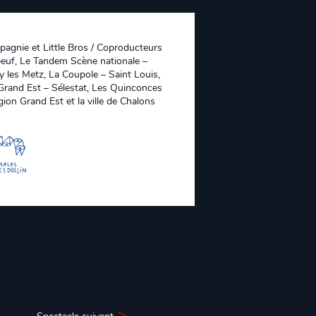
pagnie et Little Bros / Coproducteurs
beuf, Le Tandem Scène nationale –
y les Metz, La Coupole – Saint Louis,
e Grand Est – Sélestat, Les Quinconces
on Grand Est et la ville de Chalons