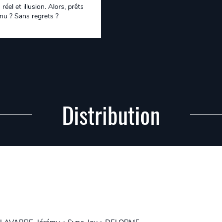
réel et illusion. Alors, prêts
nnu ? Sans regrets ?
Distribution