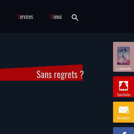
S
ervices
B
onus
La plaquette
Sans regrets ?
Spectacles
Newsletter