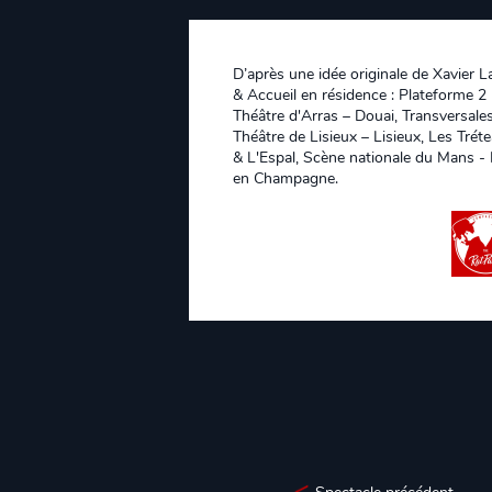
D’après une idée originale de Xavier 
& Accueil en résidence : Plateforme 
Théâtre d'Arras – Douai, Transversales
Théâtre de Lisieux – Lisieux, Les Trét
& L'Espal, Scène nationale du Mans - 
en Champagne.