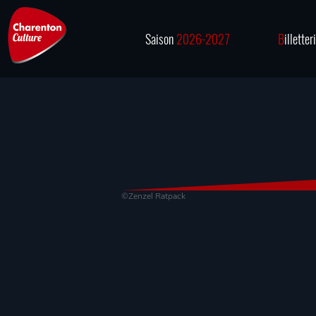
Saison
2026-2027
B
illetter
©Zenzel Ratpack