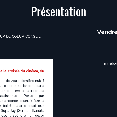
Présentation
Vendre
OUP DE COEUR CONSEIL
Tarif abo
 à la croisée du cinéma, du
ous de votre dernière nuit ?
ut oppose se lancent dans
emps, entre acrobaties
aisissantes. Portés par
ue seconde pourrait être la
n ballet aussi explosif que
 Supa Jay (Scratch Bandits
hose la scène en un décor