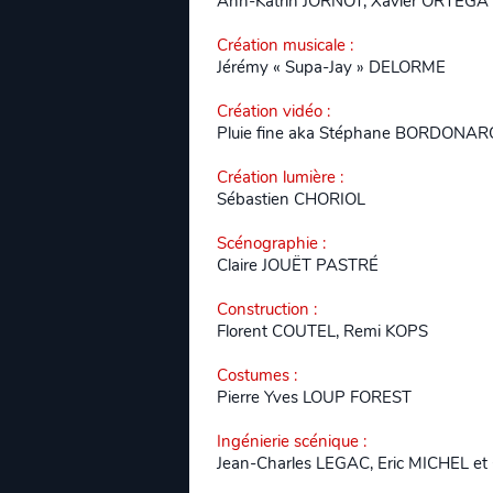
Ann-Katrin JORNOT, Xavier ORTEGA
Création musicale
:
Jérémy « Supa-Jay » DELORME
Création vidéo
:
Pluie fine aka Stéphane BORDONARO
Création lumière
:
Sébastien CHORIOL
Scénographie
:
Claire JOUËT PASTRÉ
Construction
:
Florent COUTEL, Remi KOPS
Costumes
:
Pierre Yves LOUP FOREST
Ingénierie scénique
:
Jean-Charles LEGAC, Eric MICHEL e