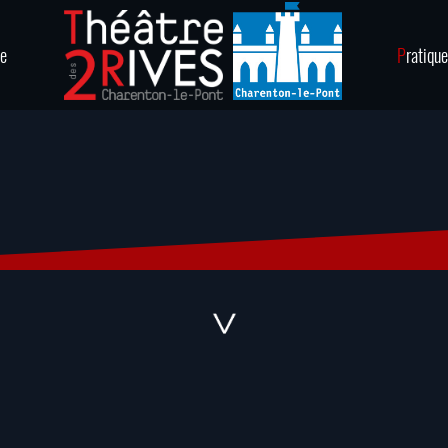
ie
P
ratique