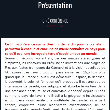
Présentation
CINÉ-CONFÉRENCE
Tout public
Ce film-conférence sur le Brésil, « Un jardin pour la planète »,
permettra à chacun et chacune de mieux connaître ce pays pour
ce qu’il est : une incroyable terre d’espoir unique au monde.
Souvent méconnu, voire trahi, par des images stéréotypées et
simplistes, les contours du Brésil ne se limitent pas aux plages de
Rio, aux fastes trompeurs du Carnaval et à la vision bucolique de
l’Amazonie, c’est avant tout un pays immense : 15,5 fois plus
grand que la France ! Tout y est démesure : l’espace, la richesse,
la pauvreté, le soleil et l’émotion qu’il provoque. Il est une source
intarissable de beauté, qui subjugue et absorbe le visiteur dans
une ambiance chaleureuse et conviviale. Annoncé depuis 80 ans
comme le pays de l’avenir, le Brésil a la géographie insaisissable
et complexe nous révèle une multitude d’écosystèmes à part
entière, empreints d’une biodiversité exceptionnelle. Ici se
trouvent la plus grande forêt tropicale de la planète, l’Amazonie,