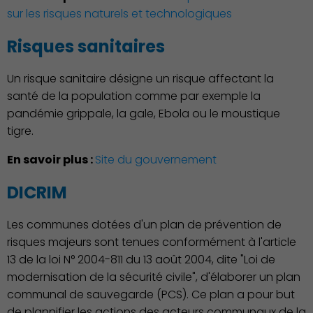
sur les risques naturels et technologiques
Risques sanitaires
Économie Commerce
Un risque sanitaire désigne un risque affectant la
Emploi
santé de la population comme par exemple la
pandémie grippale, la gale, Ebola ou le moustique
tigre.
En savoir plus :
Site du gouvernement
DICRIM
Les communes dotées d'un plan de prévention de
risques majeurs sont tenues conformément à l'article
13 de la loi N° 2004-811 du 13 août 2004, dite "Loi de
modernisation de la sécurité civile", d'élaborer un plan
Associations et Sports
communal de sauvegarde (PCS). Ce plan a pour but
de plannifier les actions des acteurs communaux de la