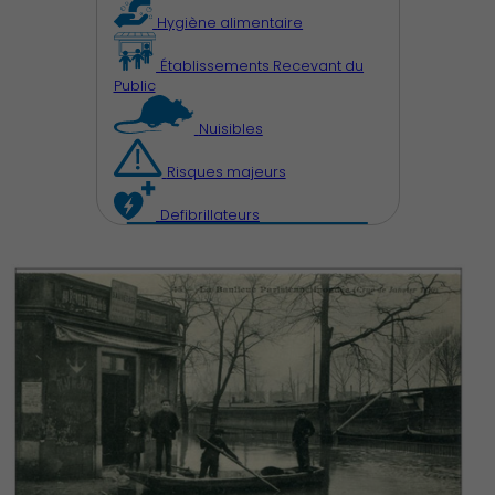
Hygiène alimentaire
Découvrir Charenton
Établissements Recevant du
Public
Nuisibles
Risques majeurs
Defibrillateurs
Démocratie locale