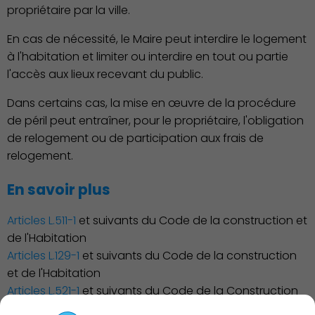
propriétaire par la ville.
En cas de nécessité, le Maire peut interdire le logement
à l'habitation et limiter ou interdire en tout ou partie
l'accès aux lieux recevant du public.
Dans certains cas, la mise en œuvre de la procédure
Associations et Sports
de péril peut entraîner, pour le propriétaire, l'obligation
de relogement ou de participation aux frais de
relogement.
En savoir plus
Articles L.511-1
et suivants du Code de la construction et
de l'Habitation
Articles L.129-1
et suivants du Code de la construction
et de l'Habitation
Publication des actes
Articles L.521-1
et suivants du Code de la Construction
et de l'Habitation