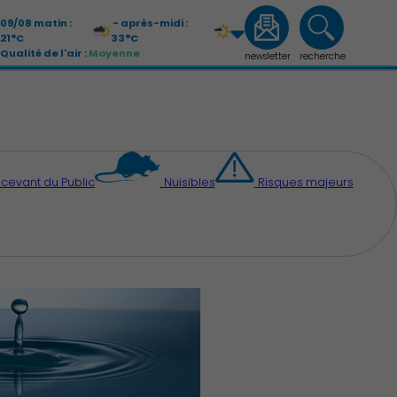
09/08 matin :
- après-midi :
21°C
33°C
Qualité de l'air :
Moyenne
newsletter
recherche
10/08 matin :
- après-midi :
19°C
32°C
Qualité de l'air :
Moyenne
cevant du Public
Nuisibles
Risques majeurs
Économie Commerce Emploi