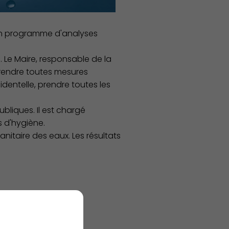
 un programme d'analyses
Associations et Sports
. Le Maire, responsable de la
prendre toutes mesures
cidentelle, prendre toutes les
ubliques. Il est chargé
s d'hygiène.
itaire des eaux. Les résultats
Publication des actes