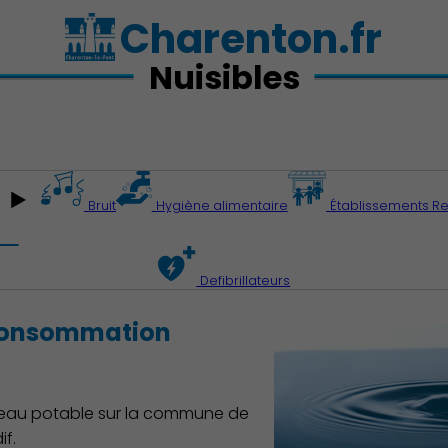
Charenton.fr
Nuisibles
Bruit
Hygiène alimentaire
Établissements Re
Defibrillateurs
Action Sociale Solidarité
 consommation
 d'eau potable sur la commune de
f.