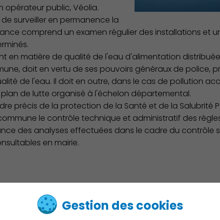
n opérateur public, Véolia.
u de surveiller en permanence la
illance comprend un examen régulier des installations et
erminés.
Environnement cadre de vie
nt en matière de qualité de l'eau d'alimentation distribuée
mune, doit en vertu de ses pouvoirs généraux de police, 
alité de l'eau. Il doit en outre, dans le cas de pollution ac
u plan de lutte organisé à l'échelon départemental.
re précis de la protection de la Santé et de la Salubrité P
la commune le contrôle technique et administratif des règle
nce des analyses effectuées dans le cadre du contrôle san
nsultables en mairie.
Culture
Gestion des cookies
ode de la Santé Publique