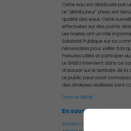
Cette eau est distribuée par u
Le "distributeur" d'eau est ten
qualité des eaux. Cette surve
effectuées sur des points dét
Démocratie locale
Les maires ont un rôle importa
Salubrité Publique sur sa com
nécessaires pour veiller à la qu
mesures utiles et participer a
Le SHSEU intervient dans ce cad
d'assurer sur le territoire de 
Le public peut avoir connaissa
des analyses réalisées sont co
Dans le détail
Famille
En savoir plus
Articles L.1321-1
et suivants du C