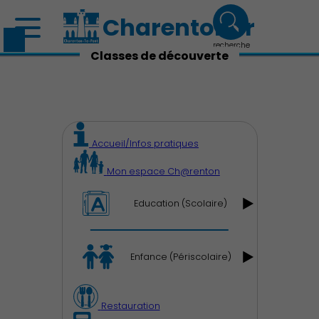
Charenton.fr
recherche
Classes de découverte
Découvrir Charenton
Accueil/Infos pratiques
Mon espace Ch@renton
Education (Scolaire)
Démocratie locale
Enfance (Périscolaire)
Restauration
Famille