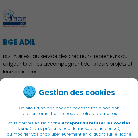
BGE ADIL
BGE ADIL est au service des créateurs, repreneurs ou
dirigeants en les accompagnant dans leurs projets et
leurs initiatives.
Pour plus d'informations :
Gestion des cookies
bge-adil.eu
Ce site utilise des cookies nécessaires à son bon
fonctionnement et ne peuvent être paramétrés.
Vous pouvez en revanche
accepter au refuser les cookies
|
Newsletter
Recrutement
tiers
(seuls présents pour la mesure d'audience),
|
ou modifier vos choix ultérieurement en cliquant sur le l'icone
Adresses utiles
Accessibilité