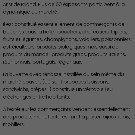
Aristide Briand. Plus de 60 exposants participent à la
Environnement cadre de
dynamique du marché.
vie
Il est constitué essentiellement de commerçants de
bouches sous la halle : bouchers, charcutiers, tripiers,
fruits et légumes, champignons, volaillers, poissonniers,
ostréiculteurs, produits biologiques mais aussi de
produits du monde : produits grecs, produits italiens,
réunionnais, portugais, régionaux.
La buvette avec terrasse installée au sein même du
marché couvert (où sont proposés boissons,
Culture
sandwichs, crêpes...) constitue un véritable lieu
d’échanges entre habitants.
A l’extérieur les commerçants vendent essentiellement
des produits manufacturés : prêt à porter, bijoux tapis,
mobiliers...