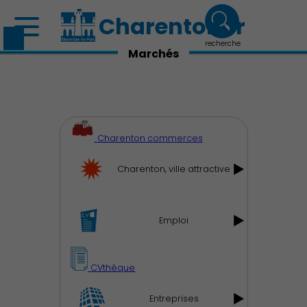
Charenton.fr
recherche
Marchés
Charenton commerces
Charenton, ville attractive
Emploi
CVthèque
Découvrir Charenton
Entreprises