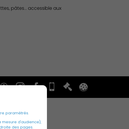
tes, pâtes... accessible aux
Associations et Sports
Publication des actes
tre paramétrés.
a mesure d'audience),
 droite des pages.