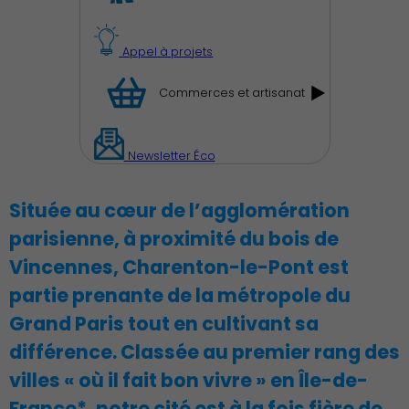
Appel à projets
Famille
Commerces et artisanat
Newsletter Éco
Située au cœur de l’agglomération
Action Sociale Solidarité
parisienne, à proximité du bois de
Vincennes, Charenton-le-Pont est
partie prenante de la métropole du
Grand Paris tout en cultivant sa
Environnement cadre de
différence. Classée au premier rang des
vie
villes « où il fait bon vivre » en Île-de-
France*, notre cité est à la fois fière de