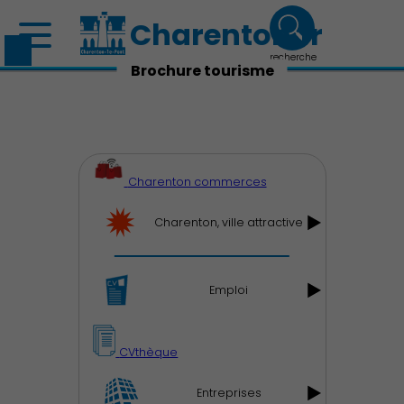
Charenton.fr
recherche
Brochure tourisme
Charenton commerces
Découvrir Charenton
Charenton, ville attractive
Emploi
Démocratie locale
CVthèque
Entreprises