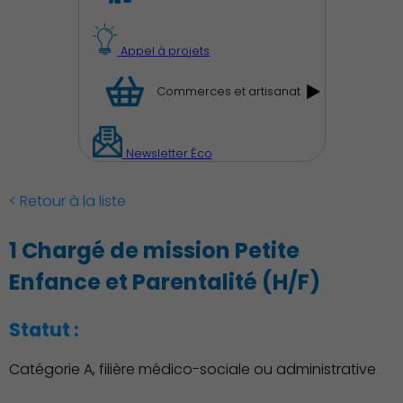
Appel à projets
Commerces et artisanat
Découvrir Charenton
Newsletter Éco
< Retour à la liste
1 Chargé de mission Petite
Enfance et Parentalité (H/F)
Statut :
Catégorie A, filière médico-sociale ou administrative