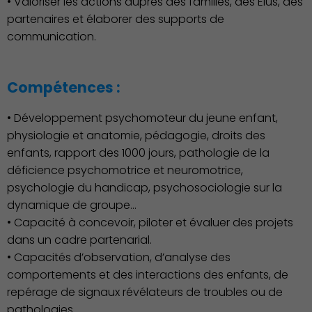
• Valoriser les actions auprès des familles, des Elus, des
partenaires et élaborer des supports de
communication.
Compétences :
• Développement psychomoteur du jeune enfant,
physiologie et anatomie, pédagogie, droits des
enfants, rapport des 1000 jours, pathologie de la
déficience psychomotrice et neuromotrice,
Culture
psychologie du handicap, psychosociologie sur la
dynamique de groupe…
• Capacité à concevoir, piloter et évaluer des projets
dans un cadre partenarial.
• Capacités d’observation, d’analyse des
comportements et des interactions des enfants, de
repérage de signaux révélateurs de troubles ou de
pathologies.