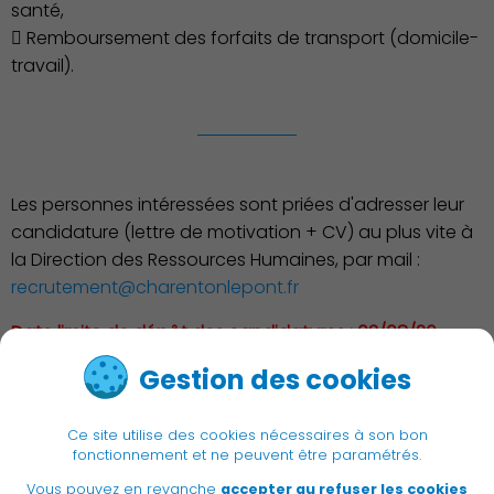
santé,
Publication des actes
 Remboursement des forfaits de transport (domicile-
travail).
Les personnes intéressées sont priées d'adresser leur
candidature (lettre de motivation + CV) au plus vite à
la Direction des Ressources Humaines, par mail :
recrutement@charentonlepont.fr
Date limite de dépôt des candidatures : 03/08/26
Gestion des cookies
< Retour à la liste
Ce site utilise des cookies nécessaires à son bon
fonctionnement et ne peuvent être paramétrés.
Vous pouvez en revanche
accepter au refuser les cookies