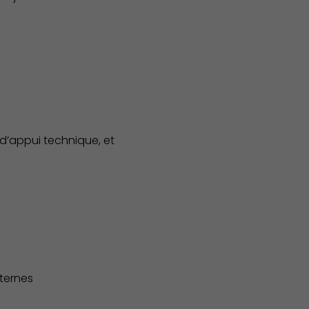
 d’appui technique, et
Économie Commerce Emploi
nternes