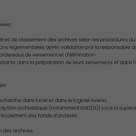
ives :
 tri et de classement des archives selon les procédures du
ions réglementaires après validation par la responsable d
es bordereaux de versement et d’élimination
rsants dans la préparation de leurs versements et dans l
ues
echerche dans Excel et dans le logiciel Avenio
cription archivistique (notamment ISAD(G)) sous la superv
e récolement des fonds d’archives
 des archives