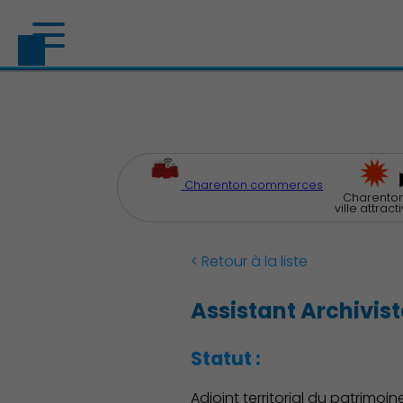
Charenton commerces
Charenton
ville attract
< Retour à la liste
Assistant Archivist
Statut :
Adjoint territorial du patrimoine