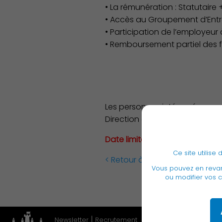
• La rémunération : Statutaire +
• Accès au Groupement d’Entra
• Participation de l’employeur
• Remboursement partiel des fo
Les personnes intéressées sont
Direction des Ressources Huma
Date limite de dépôt des cand
Ce site utilis
< Retour à la liste
Vous pouvez en rev
ou modifier vos c
|
Newsletter
Recrutement