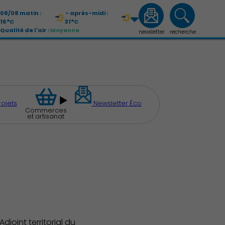
08/08 matin :
- après-midi :
16°C
31°C
Qualité de l'air :
Moyenne
newsletter
recherche
09/08 matin :
- après-midi :
21°C
33°C
Qualité de l'air :
Moyenne
rojets
Newsletter Éco
Commerces
et artisanat
djoint territorial du