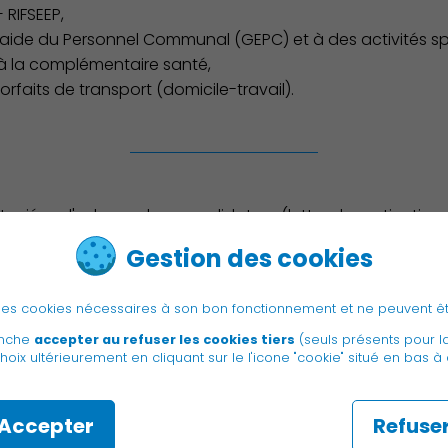
 RIFSEEP,
ide du Personnel Communal (GEPC) et à des activités spo
 à la complémentaire santé,
rfaits de transport (domicile-travail).
 priées d'adresser leur candidature (lettre de motivation +
ines, par mail :
recrutement@charentonlepont.fr
Gestion des cookies
idatures : 31/08/26
e des cookies nécessaires à son bon fonctionnement et ne peuvent ê
anche
accepter au refuser les cookies tiers
(seuls présents pour l
hoix ultérieurement en cliquant sur le l'icone "cookie" situé en bas à
Accepter
Refuse