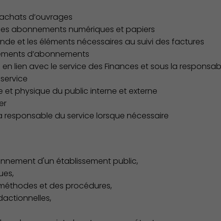
achats d’ouvrages
if des abonnements numériques et papiers
de et les éléments nécessaires au suivi des factures
ellements d’abonnements
e en lien avec le service des Finances et sous la responsab
service
e et physique du public interne et externe
er
la responsable du service lorsque nécessaire
onnement d'un établissement public,
ues,
 méthodes et des procédures,
édactionnelles,