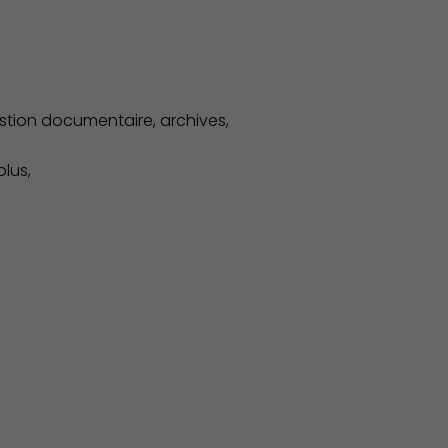
Publication des actes
stion documentaire, archives,
lus,