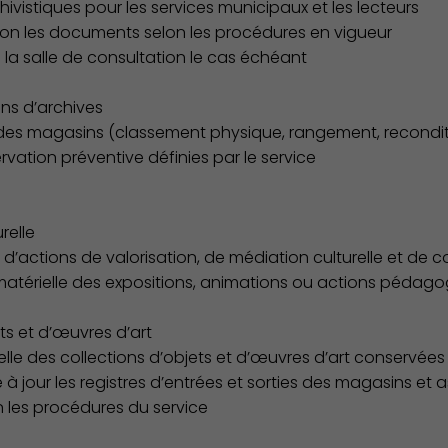
ivistiques pour les services municipaux et les lecteurs
tion les documents selon les procédures en vigueur
de la salle de consultation le cas échéant
ns d’archives
 des magasins (classement physique, rangement, recondi
rvation préventive définies par le service
relle
Environnement cadre de vie
e d’actions de valorisation, de médiation culturelle et de
 matérielle des expositions, animations ou actions pédag
ts et d’œuvres d’art
ielle des collections d’objets et d’œuvres d’art conservées p
e à jour les registres d’entrées et sorties des magasins et
on les procédures du service