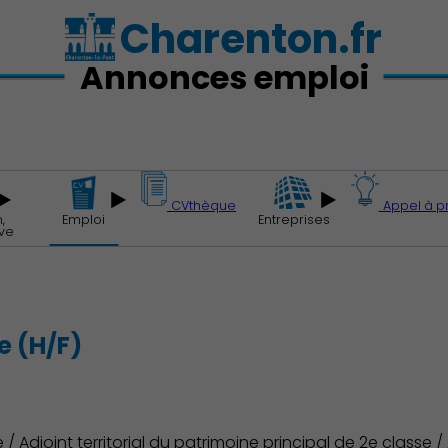
Charenton.fr
Annonces emploi
CVthèque
Appel à p
,
Emploi
Entreprises
ive
e (H/F)
 / Adjoint territorial du patrimoine principal de 2e classe / A