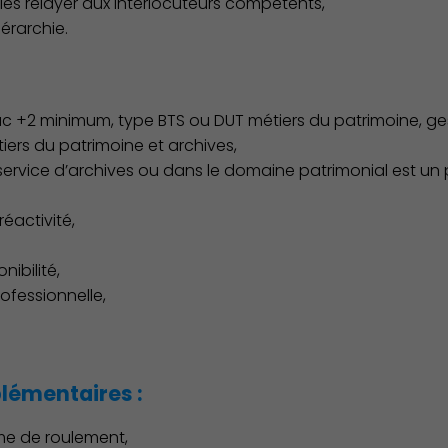
 les relayer aux interlocuteurs compétents,
iérarchie.
Culture
Bac +2 minimum, type BTS ou DUT métiers du patrimoine, ge
iers du patrimoine et archives,
ervice d’archives ou dans le domaine patrimonial est un p
éactivité,
nibilité,
rofessionnelle,
émentaires :
me de roulement,