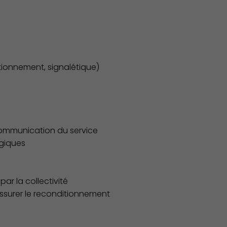
tionnement, signalétique)
Associations et Sports
 communication du service
ogiques
ar la collectivité
 assurer le reconditionnement