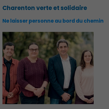
Charenton verte et solidaire
Action Sociale Solidarité
Ne laisser personne au bord du chemin
Environnement cadre de