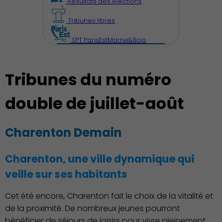
Résultats des élections
Tribunes libres
EPT ParisEstMarne&Bois
Tribunes du numéro
double de juillet-août
Découvrir Charenton
Charenton Demain
Charenton, une ville dynamique qui
veille sur ses habitants
Cet été encore, Charenton fait le choix de la vitalité et
de la proximité. De nombreux jeunes pourront
bénéficier de séjours de loisirs pour vivre pleinement