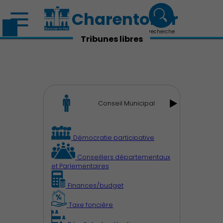
Charenton.fr
recherche
Tribunes libres
Conseil Municipal
Démocratie participative
Conseillers départementaux
et Parlementaires
Finances/budget
Taxe foncière