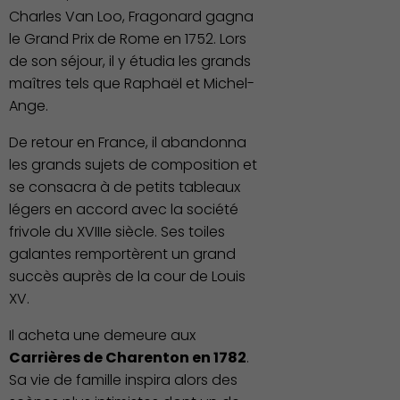
Charles Van Loo, Fragonard gagna
le Grand Prix de Rome en 1752. Lors
de son séjour, il y étudia les grands
maîtres tels que Raphaël et Michel-
Ange.
De retour en France, il abandonna
Publication des actes
les grands sujets de composition et
se consacra à de petits tableaux
légers en accord avec la société
frivole du XVIIIe siècle. Ses toiles
galantes remportèrent un grand
succès auprès de la cour de Louis
XV.
Il acheta une demeure aux
Carrières de Charenton en 1782
.
Sa vie de famille inspira alors des