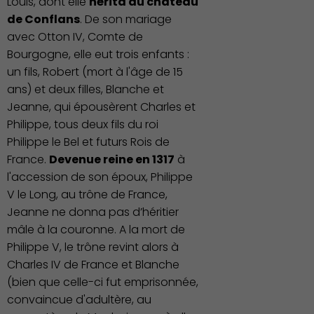
Louis, dont elle
hérita du château
de Conflans
. De son mariage
avec Otton IV, Comte de
Bourgogne, elle eut trois enfants :
un fils, Robert (mort à l'âge de 15
ans) et deux filles, Blanche et
Jeanne, qui épousèrent Charles et
Philippe, tous deux fils du roi
Philippe le Bel et futurs Rois de
Démocratie locale
France.
Devenue reine en 1317
à
l'accession de son époux, Philippe
V le Long, au trône de France,
Jeanne ne donna pas d’héritier
mâle à la couronne. A la mort de
Philippe V, le trône revint alors à
Charles IV de France et Blanche
(bien que celle-ci fut emprisonnée,
convaincue d'adultère, au