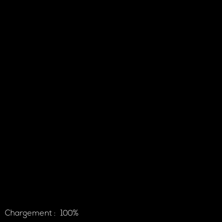
Fête des quartiers
Le 29/05/2026
Chargement :
100%