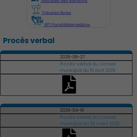
Résultats des élections
Tribunes libres
EPT ParisEstMarne&Bois
Procès verbal
2026-05-27
Procès-verbal du Conseil
municipal du 15 avril 2026
2026-04-16
Découvrir Charenton
Procès-verbal du Conseil
municipal du 26 mars 2026