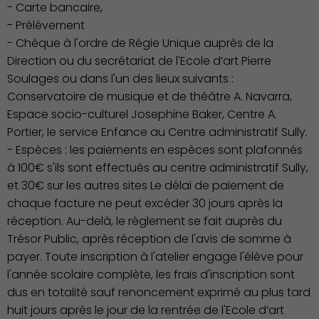
- Carte bancaire,
- Prélèvement
Associations et Sports
- Chèque à l'ordre de Régie Unique auprès de la
Direction ou du secrétariat de l'Ecole d’art Pierre
Soulages ou dans l'un des lieux suivants :
Conservatoire de musique et de théâtre A. Navarra,
Espace socio-culturel Josephine Baker, Centre A.
Portier, le service Enfance au Centre administratif Sully.
- Espèces : les paiements en espèces sont plafonnés
à 100€ s'ils sont effectués au centre administratif Sully,
et 30€ sur les autres sites Le délai de paiement de
chaque facture ne peut excéder 30 jours après la
réception. Au-delà, le règlement se fait auprès du
Trésor Public, après réception de l'avis de somme à
payer. Toute inscription à l'atelier engage l'élève pour
l'année scolaire complète, les frais d'inscription sont
Publication des actes
dus en totalité sauf renoncement exprimé au plus tard
huit jours après le jour de la rentrée de l'Ecole d’art