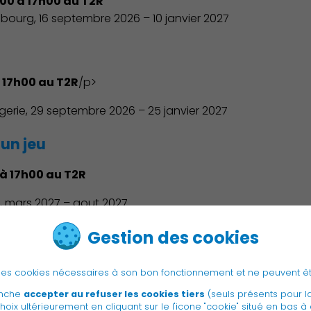
00 à 17h00 au T2R
ourg, 16 septembre 2026 – 10 janvier 2027
Environnement cadre de vie
à 17h00 au T2R
/p>
gerie, 29 septembre 2026 – 25 janvier 2027
 un jeu
 à 17h00 au T2R
, mars 2027 – aout 2027
Culture
Gestion des cookies
e des cookies nécessaires à son bon fonctionnement et ne peuvent ê
anche
accepter au refuser les cookies tiers
(seuls présents pour l
Contactez nous
hoix ultérieurement en cliquant sur le l'icone "cookie" situé en bas à