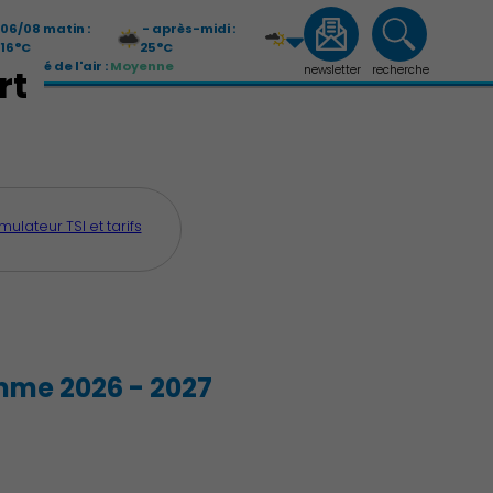
06/08 matin :
- après-midi :
16°C
25°C
Qualité de l'air :
Moyenne
rt
newsletter
recherche
07/08 matin :
- après-midi :
13°C
26°C
Qualité de l'air :
Moyenne
mulateur TSI et tarifs
Économie Commerce Emploi
amme 2026 - 2027