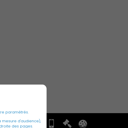
Associations et Sports
Publication des actes
tre paramétrés.
a mesure d'audience),
 droite des pages.