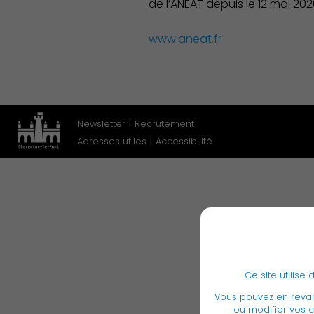
de l’ANEAT depuis le 12 mai 202
www.aneat.fr
Démocratie locale
|
Newsletter
Recrutement
|
Adresses utiles
Accessibilité
Famille
Ce site utilis
Vous pouvez en rev
ou modifier vos c