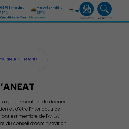
06/08 matin :
- après-midi :
16°C
25°C
Qualité de l'air :
Moyenne
newsletter
recherche
07/08 matin :
- après-midi :
13°C
26°C
Qualité de l'air :
Moyenne
mulateur TSI et tarifs
Économie Commerce Emploi
 l’ANEAT
eurs a pour vocation de donner
n et d'être l'interlocutrice
e-Pont est membre de l'ANEAT
re du conseil d’administration