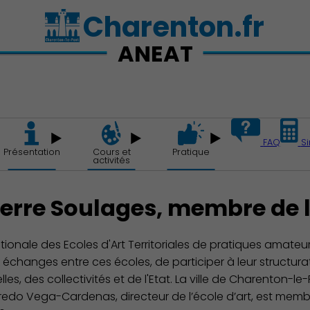
Charenton.fr
ANEAT
FAQ
Si
Présentation
Cours et
Pratique
activités
Action Sociale Solidarité
Pierre Soulages, membre de
ationale des Ecoles d'Art Territoriales de pratiques amat
changes entre ces écoles, de participer à leur structuratio
es, des collectivités et de l'Etat. La ville de Charenton-l
fredo Vega-Cardenas, directeur de l’école d’art, est memb