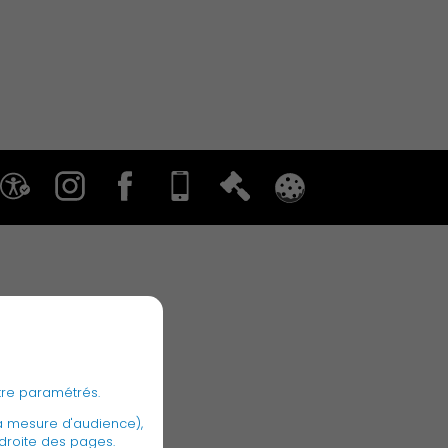
Associations et Sports
Publication des actes
tre paramétrés.
a mesure d'audience),
 droite des pages.