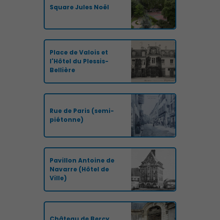
Square Jules Noël
Place de Valois et
l'Hôtel du Plessis-
Bellière
Rue de Paris (semi-
piétonne)
Pavillon Antoine de
Navarre (Hôtel de
Ville)
Château de Bercy,