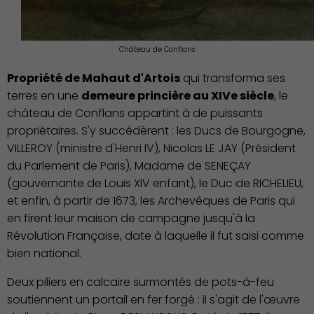
Château de Conflans
Propriété de Mahaut d'Artois
qui transforma ses
terres en une
demeure princière au XIVe siècle
, le
château de Conflans appartint à de puissants
Publication des actes
propriétaires. S'y succédèrent : les Ducs de Bourgogne,
VILLEROY (ministre d'Henri IV), Nicolas LE JAY (Président
du Parlement de Paris), Madame de SENEÇAY
(gouvernante de Louis XIV enfant), le Duc de RICHELIEU,
et enfin, à partir de 1673, les Archevêques de Paris qui
en firent leur maison de campagne jusqu'à la
Révolution Française, date à laquelle il fut saisi comme
bien national.
Deux piliers en calcaire surmontés de pots-à-feu
soutiennent un portail en fer forgé : il s'agit de l'œuvre