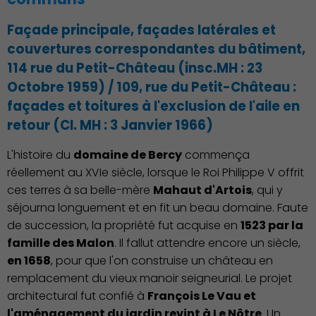
Façade principale, façades latérales et
couvertures correspondantes du bâtiment,
114 rue du Petit-Château (insc.MH : 23
Octobre 1959) / 109, rue du Petit-Château :
façades et toitures à l'exclusion de l'aile en
retour (CI. MH : 3 Janvier 1966)
L'histoire du
domaine de Bercy
commença
réellement au XVIe siècle, lorsque le Roi Philippe V offrit
ces terres à sa belle-mère
Mahaut d'Artois
, qui y
séjourna longuement et en fit un beau domaine. Faute
Économie Commerce
de succession, la propriété fut acquise en
1523 par la
Emploi
famille des Malon
. Il fallut attendre encore un siècle,
en 1658
, pour que l'on construise un château en
remplacement du vieux manoir seigneurial. Le projet
architectural fut confié à
François Le Vau et
l'aménagement du jardin revint à Le Nôtre
. Un