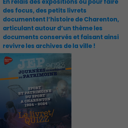
En relais des expositions ou pour faire
des focus, des petits livrets
documentent l’histoire de Charenton,
articulant autour d’un thème les
documents conservés et faisant ainsi
revivre les archives de la ville !